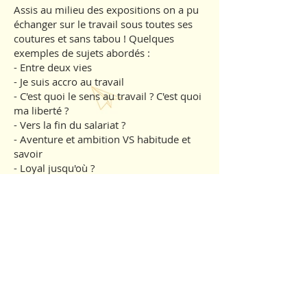
Assis au milieu des expositions on a pu
échanger sur le travail sous toutes ses
coutures et sans tabou ! Quelques
exemples de sujets abordés :
- Entre deux vies
- Je suis accro au travail
- C'est quoi le sens au travail ? C'est quoi
ma liberté ?
- Vers la fin du salariat ?
- Aventure et ambition VS habitude et
savoir
- Loyal jusqu'où ?
- Choisir son lieu de vie avant tout
... et plein d'autres !
Cette année, 13 intervenants ont
répondu présent : Céline Bresson,
Claude Héraudet (The Street Yeti), Léna
Auclair, Madeleine Bougnoux, Jean-
François Mirallès, Marie-Gabrielle Jean,
Youtci Erdos, Christophe Sacchettini,