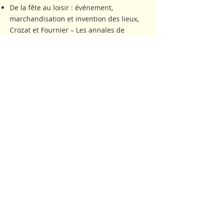
De la fête au loisir : événement,
marchandisation et invention des lieux,
Crozat et Fournier – Les annales de
Géographie
Participation et médiation(s) – Nouveaux
regards pour de nouveaux enjeux,
Danielle Pailler, Caroline Urbain - Edition
Harmattan
La marche – sauver le nomade qui est en
nous, Pascal Picq – éditions Autrement
Marcher, une philosophie, Frédéric Gros
– éditions Flammarion / Champs essais
Ecrivains randonneurs, Antoine de
Baecque – éditions Omnibus
lecollectif@fusees.fr • 06 08 63 92 26