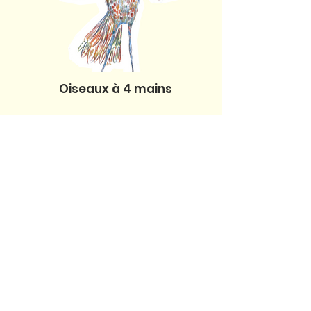
Oiseaux à 4 mains
Équipe artistique
Marielle Imbert |direction artistique, textes,
chant et vidéo
Pascal Auclair | mise en scène et création
plastique
Sylvain Dumaine | direction technique
et chant
Isabelle Loisy | comédienne
Marie Boiton | création plastique
Juliette Guignard | création vidéo et chant